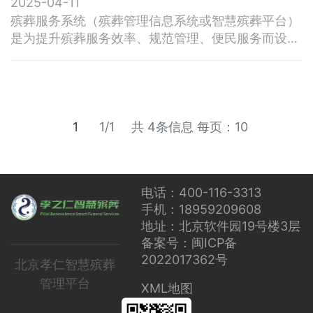
2025-04-11
求。我们可以深入了解软件如何帮助提升工作效率、
殡葬服务系统（殡葬管理信息系统或智慧殡葬平台）
优化管理流程、减少人工操作，提高整体服务质量。
是为提升殡葬服务效率、规范管理、便民服务而设计
一、选择数字化软件的核心要素
的综合性信息化平台，通常涵盖业务办理、流程管
理、数据统计、公共服务等功能模块。以下是系统的
核心功能分类及说明： 一、基础业务管理功能1. 逝者
信息管理 - 录入逝者基本信息（姓名、身份证、死亡
原因等），关联死亡证明、火化证明等电子档案。
1
1/1
共 4条信息
每页：10
电话：400-116-3313
手机：18959209608
地址：北京软件园19号楼3层
备案号：闽ICP备
2022017362号
北京孝仁智慧殡葬
管理平台
XML地图