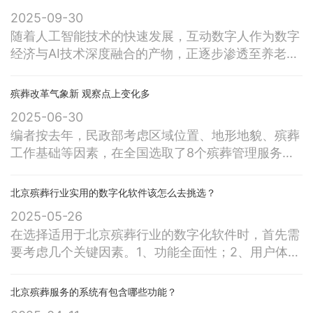
2025-09-30
随着人工智能技术的快速发展，互动数字人作为数字
经济与AI技术深度融合的产物，正逐步渗透至养老、
殡葬等传统行业。中殡网作为中国殡葬协会唯一授权
平台，通过创新数字人技术，为行业提供了情感慰
殡葬改革气象新 观察点上变化多
藉、服务升级的新路径。本文从技术实现、应用场
2025-06-30
景、伦理挑战及未来趋势等维度，系统分析中殡网互
编者按去年，民政部考虑区域位置、地形地貌、殡葬
动数字人的实践与影响。中殡网通过激光扫描、手工
工作基础等因素，在全国选取了8个殡葬管理服务工
建模或智能手机采集，构建3D数字人模型，
作观察点，其中省级观察点2个（含直辖市）、地市
级观察点4个（含省会城市）、县级观察点2个。在
北京殡葬行业实用的数字化软件该怎么去挑选？
民政部统一部署下，各观察点围绕制度建设、行风建
2025-05-26
设、配套设施、减项降费优服务等展开实践探索。今
在选择适用于北京殡葬行业的数字化软件时，首先需
天本报推出的这一组文章，展现的是8个观察点在便
要考虑几个关键因素。1、功能全面性；2、用户体
民利民惠民方面推出的系列举措，也是全国
验；3、数据安全性；4、售后支持和服务；5、行业
适应性。其中，功能的全面性是最为关键的一点，因
北京殡葬服务的系统有包含哪些功能？
为它直接决定了软件能否满足殡葬行业的各类业务需