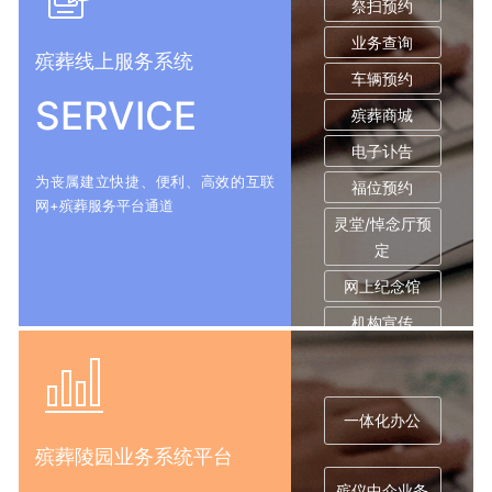
祭扫预约
业务查询
殡葬线上服务系统
车辆预约
SERVICE
殡葬商城
电子讣告
为丧属建立快捷、便利、高效的互联
福位预约
网+殡葬服务平台通道
灵堂/悼念厅预
定
网上纪念馆
机构宣传
一体化办公
殡葬陵园业务系统平台
殡仪中介业务