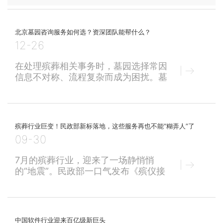
中，将亲人的骨灰罐通过牵引绳缓...
来源：《中国社会报》承载着对亲人的思念，一
片片花瓣撒向大海……3月28日，来自山东青岛
北京墓园咨询服务如何选？资深团队能帮什么？
45个家庭的逝者家属如愿从青岛飞洋码头登船出
12-26
海，到达指定区域后，在深情凝望和默默祈祷
允许土葬的少数名族有哪些？
中，将亲人的骨灰罐通过牵引绳缓...
在中国，允许土葬的少数民族主要依据《殡葬管
在处理殡葬相关事务时，墓园选择常因
理条例》及国家尊重少数民族风俗习惯的相关政
信息不对称、流程复杂而成为困扰。墓
策。以下是可以合法土葬的少数民族及其特殊规
园咨询服务通过整合资源与专业指导，
定： 一、明确允许土葬的少数民族1. 回族 - 习
‌北京擅自新建殡葬设施的会有什么处罚？
为殡葬需求者提供从信息查询到实地考
俗：依伊斯兰教规实行速...
察的一站式支持，帮助用户更理性地完
擅自新建殡葬设施（如公墓、骨灰堂、火葬场
成决策。这类服务通常覆盖多个城市，
等）属于违法行为，将面临行政处罚甚至刑事责
殡葬行业巨变！民政部新标落地，这些服务再也不能“糊弄人”了
依托专业团队与标准化流程，解决传统
任。具体处罚依据《殡葬管理条例》《土地管理
09-30
方式中信息分散、沟通低效等问题。
法》《刑法》等相关法规，以下是详细规定：
一、服务内容与覆盖范围：墓园咨询服
一、法律禁止性规定1. 《殡葬管...
7月的殡葬行业，迎来了一场静悄悄
务以信息查询为核心，涵盖墓园位置、
的“地震”。民政部一口气发布《殡仪接
价格、墓型、环境等基础
待服务规范》《遗体保存服务规范》
《网络祭祀要求》等十项推荐性行业标
准，覆盖遗体处置、骨灰管理、网络祭
扫等全流程。这是继2024年发布18项
中国软件行业迎来百亿级新巨头