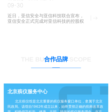
标准、2025年上半年实施6项后，行业
09-30
标准化进程的又一记重拳。这些看似枯
燥的条文，正在彻底改写这个“只认熟
近日，亚信安全与亚信科技联合宣布，
不认好”的行业规则。今天，海哥带你
亚信安全正式完成对亚信科技的控股权
拆解新规背后的
收购，标志着科创板首例“A收港”交易
的落地。由此，规模近百亿中国最大的
软件企业之一诞生。未来，双方将全面
实现公司发展战略，实现优势能力与资
源的深度融合，形成业界独有的“懂
网、懂云、懂安全”的强大融合，共同
合作品牌
THE BUSINESS SCOPE
迎接数智时代的新机遇与新发展。落地
在北京亦庄的亚信安全，是中国网络安
全领域的领导者，在云
北京殡仪服务中心
北京殡仪馆‌是北京重要的殡仪服务窗口单位，隶属于北京
民政局。该馆自1962年成立以来，始终贯彻正确的殡葬改革政
策，积极倡导科学、健康、文明、环保的殡仪服务理念。北京