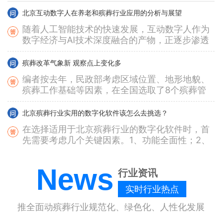
俗：依伊斯兰教规实行速...
擅自新建殡葬设施（如公墓、骨灰堂、火葬场
北京互动数字人在养老和殡葬行业应用的分析与展望
等）属于违法行为，将面临行政处罚甚至刑事责
随着人工智能技术的快速发展，互动数字人作为
任。具体处罚依据《殡葬管理条例》《土地管理
数字经济与AI技术深度融合的产物，正逐步渗透
法》《刑法》等相关法规，以下是详细规定：
北京火化遗体有什么规定‌吗？
至养老、殡葬等传统行业。中殡网作为中国殡葬
一、法律禁止性规定1. 《殡葬管...
火化遗体的相关规定主要依据《殡葬管理条例》
协会唯一授权平台，通过创新数字人技术，为行
殡葬改革气象新 观察点上变化多
及地方性法规，涉及火化区域、手续办理、遗体
业提供了情感慰藉、服务升级的新...
编者按去年，民政部考虑区域位置、地形地貌、
处理、骨灰管理等方面。以下是具体规定和注意
殡葬工作基础等因素，在全国选取了8个殡葬管
事项： 一、火化区域规定（强制火化区 vs. 土葬
北京非公墓区坟墓修建有什么限制‌吗？
理服务工作观察点，其中省级观察点2个（含直
区）1. 强制火化区 ...
非公墓区（如农村集体土地、山地、林地等）修
辖市）、地市级观察点4个（含省会城市）、县
北京殡葬行业实用的数字化软件该怎么去挑选？
建坟墓受到严格限制，违规可能面临强制拆除、
级观察点2个。在民政部统一部署下...
在选择适用于北京殡葬行业的数字化软件时，首
罚款甚至法律责任。以下是主要限制规定和注意
先需要考虑几个关键因素。1、功能全面性；2、
事项： 一、禁止修建坟墓的区域根据《殡葬管理
北京丧事活动有哪些限制吗？
用户体验；3、数据安全性；4、售后支持和服
条例》及地方政策，以下区域严...
丧事活动（殡葬、祭祀等）需要遵守相关法律法
务；5、行业适应性。其中，功能的全面性是最
北京殡葬服务的系统有包含哪些功能？
News
规、地方政策和公序良俗，主要涉及殡葬管理、
行业资讯
为关键的一点，因为它直...
殡葬服务系统（殡葬管理信息系统或智慧殡葬平
环境保护、公共安全、宗教习俗等方面。以下是
实时行业热点
台）是为提升殡葬服务效率、规范管理、便民服
主要的限制和注意事项： 一、殡葬管理相关限制
北京骨灰处理方式‌
务而设计的综合性信息化平台，通常涵盖业务办
1. 遗体/骨灰处理限制-...
推全面动殡葬行业规范化、绿色化、人性化发展
骨灰的处理方式多样，可根据个人意愿、宗教信
理、流程管理、数据统计、公共服务等功能模
仰、环保理念及经济条件选择。以下是常见的骨