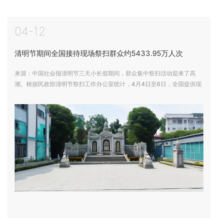
块。以下是系统的核心功能分类及说...
灰处理方式及注意事项： 一、传统安葬方式1. 骨
灰墓葬（公墓安葬） - 立碑墓：最常见的方式，
北京买公墓的注意事项
购买公墓墓穴，安放骨...
04-12
购买公墓是涉及法律、经济、情感等多方面的重
要事项，需谨慎选择。以下是购买公墓时需要注
清明节期间全国接待现场祭扫群众约5433.95万人次
意的关键事项，帮助您避免风险并做出合理决
策： 一、确认合法性（核心前提）1. 公墓资质 -
北京殡仪服务包含哪些
来源：中国社会报清明节三天小长假期间，群众集中祭扫活动迎来了高
必须选择民政部门批准的...
殡仪服务是为逝者及其家属提供的一系列专业
潮。根据民政部清明节祭扫工作办公室统计，4月4日至6日，全国提供现
化、人性化的服务，涵盖从逝者离世到安葬或火
场祭扫服务的殡葬服务机构约6.55万个，参与服务保障工作人员约124.26
化的全过程。以下是殡仪服务的主要内容和分
万人次，疏导车辆约1232.68万台次，接待现场祭扫群众约5433.95万人
类： 一、基本服务内容1. 遗体接运 - 提供遗体从
福建优化殡葬服务 让“身后事”更惠民更安心
次，较2024年分别增加约14%、13%、21.4%、14.3%。各地民政部门和
医院、家中或事故现场接运...
殡
苏海森2025年09月26日14:06 | 来源：人民网9
月24日一大早，福建省漳州市长泰区岩溪镇湖珠
村村民洪木山便出门来到一处生态园林巡逻。受
台风影响，当天凌晨，一场风雨席卷漳州。“主要
深化移风易俗 劲吹殡葬新风
清扫树枝落...
来源：《中国社会报》承载着对亲人的思念，一
片片花瓣撒向大海……3月28日，来自山东青岛
45个家庭的逝者家属如愿从青岛飞洋码头登船出
海，到达指定区域后，在深情凝望和默默祈祷
满载思念启航 生命回归自然