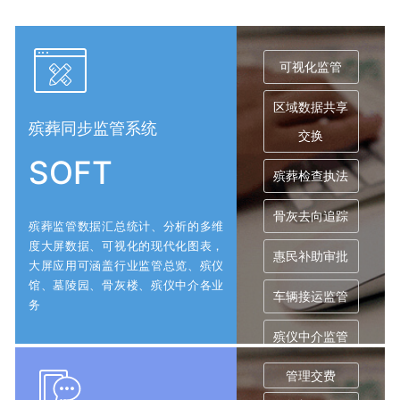
可视化监管
区域数据共享
殡葬同步监管系统
交换
SOFT
殡葬检查执法
骨灰去向追踪
殡葬监管数据汇总统计、分析的多维
度大屏数据、可视化的现代化图表，
惠民补助审批
大屏应用可涵盖行业监管总览、殡仪
馆、墓陵园、骨灰楼、殡仪中介各业
车辆接运监管
务
殡仪中介监管
管理交费