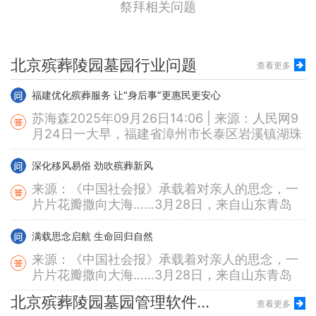
祭拜相关问题
化的全过程。以下是殡仪服务的主要内容和分
类： 一、基本服务内容1. 遗体接运 - 提供遗体从
福建优化殡葬服务 让“身后事”更惠民更安心
医院、家中或事故现场接运...
苏海森2025年09月26日14:06 | 来源：人民网9
月24日一大早，福建省漳州市长泰区岩溪镇湖珠
北京殡葬陵园墓园行业问题
查看更多
村村民洪木山便出门来到一处生态园林巡逻。受
台风影响，当天凌晨，一场风雨席卷漳州。“主要
深化移风易俗 劲吹殡葬新风
清扫树枝落...
来源：《中国社会报》承载着对亲人的思念，一
片片花瓣撒向大海……3月28日，来自山东青岛
45个家庭的逝者家属如愿从青岛飞洋码头登船出
海，到达指定区域后，在深情凝望和默默祈祷
满载思念启航 生命回归自然
中，将亲人的骨灰罐通过牵引绳缓...
来源：《中国社会报》承载着对亲人的思念，一
片片花瓣撒向大海……3月28日，来自山东青岛
45个家庭的逝者家属如愿从青岛飞洋码头登船出
海，到达指定区域后，在深情凝望和默默祈祷
允许土葬的少数名族有哪些？
中，将亲人的骨灰罐通过牵引绳缓...
在中国，允许土葬的少数民族主要依据《殡葬管
理条例》及国家尊重少数民族风俗习惯的相关政
策。以下是可以合法土葬的少数民族及其特殊规
北京殡葬陵园墓园管理软件系统相关问题
定： 一、明确允许土葬的少数民族1. 回族 - 习
查看更多
‌北京擅自新建殡葬设施的会有什么处罚？