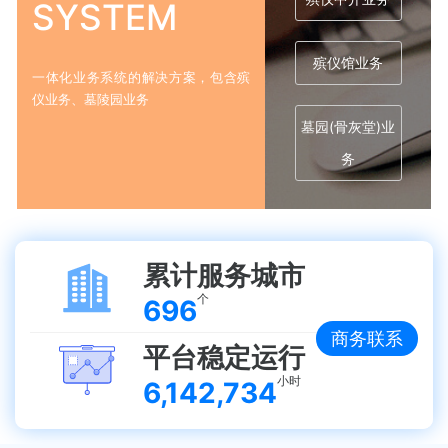
SYSTEM
殡仪馆业务
一体化业务系统的解决方案，包含殡
仪业务、墓陵园业务
墓园(骨灰堂)业
务
累计服务城市
个
696
商务联系
平台稳定运行
小时
6,142,734