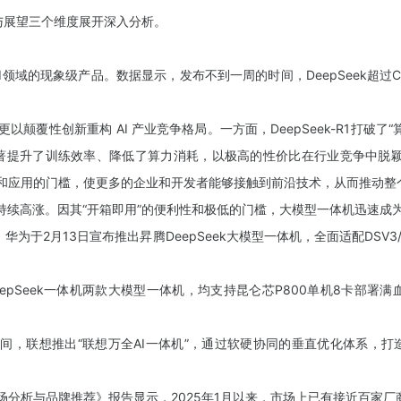
展望三个维度展开深入分析。
I领域的现象级产品。数据显示，发布不到一周的时间，DeepSeek超过Cha
以颠覆性创新重构 AI 产业竞争格局。一方面，DeepSeek-R1打破了
破，显著提升了训练效率、降低了算力消耗，以极高的性价比在行业竞争中
型研发和应用的门槛，使更多的企业和开发者能够接触到前沿技术，从而推动
热情持续高涨。因其“开箱即用”的便利性和极低的门槛，大模型一体机迅速
2月13日宣布推出昇腾DeepSeek大模型一体机，全面适配DSV3
pSeek一体机两款大模型一体机，均支持昆仑芯P800单机8卡部署满血版D
2025)期间，联想推出“联想万全AI一体机”，通过软硬协同的垂直优化体系
场分析与品牌推荐》报告显示，2025年1月以来，市场上已有接近百家厂