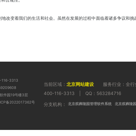
地改变着我们的生活和社会。虽然在发展的过程中面临着诸多争议和挑战
116-3313
当前区域：
北京网站建设
服务行业：全行业 
9209608
400-116-3313 | QQ：563284716
软件园19号楼3层
CP备2022017362号
分支机构：
北京殡葬陵园管理软件系统
北京殡葬陵