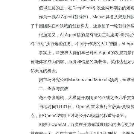
值得注意的是，在DeepSeek引发全网热潮后的短短
作为一款AI Agent(智能体)，Manus具备从
了中国团队在AI领域的创新实力，还掀起了一轮智能体
根据定义，AI Agent指的是有能力主动思考和行动
终“行动”执行这些任务。不同于传统的人工智能，AI A
事实上，科技界大佬们早已对AI Agent的发展前景
智能体将成为内容、服务和信息的新载体。英伟达创始人兼
亿美元的机会。
据市场研究公司Markets and Markets预测，全
二、争议与挑战
毫不夸张地说，大模型开源闭源的路线之争几乎贯穿了20
当地时间1月31日，OpenAI首席执行官萨姆·奥特曼(
点，但OpenAI内部正讨论公开AI模型的权重等事宜。
相较于OpenAI，百度在开源领域展现出的决心更为明
就在前一天，百度宣布文心一言于4月1日0时起，全面免