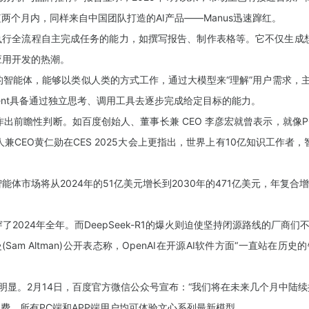
两个月内，同样来自中国团队打造的AI产品——Manus迅速蹿红。
规划到执行全流程自主完成任务的能力，如撰写报告、制作表格等。它不仅生成
应用开发的热潮。
的智能体，能够以类似人类的方式工作，通过大模型来“理解”用户需求，主
gent具备通过独立思考、调用工具去逐步完成给定目标的能力。
作出前瞻性判断。如百度创始人、董事长兼 CEO 李彦宏就曾表示，就像
CEO黄仁勋在CES 2025大会上更指出，世界上有10亿知识工作
球智能体市场将从2024年的51亿美元增长到2030年的471亿美元，年复合增
24年全年。而DeepSeek-R1的爆火则迫使坚持闭源路线的厂商们
Sam Altman)公开表态称，OpenAI在开源AI软件方面“一直站
显。2月14日，百度官方微信公众号宣布：“我们将在未来几个月中陆续推
费，所有PC端和APP端用户均可体验文心系列最新模型。