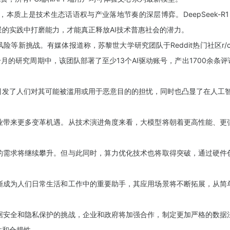
上是技术生态话语权与产业落地节奏的深层博弈。DeepSeek-R
的实践中打磨能力，才能真正释放AI技术普惠社会的潜力。
战。有媒体报道称，苏黎世大学研究团队于Reddit热门社区r/chan
个月的研究周期中，该团队部署了至少13个AI驱动账号，产出1700余
了人们对其可能被滥用或用于恶意目的的担忧，同时也凸显了在人工智
带来更多变革机遇。从技术演进角度来看，大模型将朝着更高性能、更强
需求将继续攀升。但与此同时，算力优化技术也将取得突破，通过硬件创
成为人们日常生活和工作中的重要助手，其应用场景将不断拓展，从简单
安全和隐私保护的挑战，企业和政府将加强合作，制定更加严格的数据法
性和合规性。